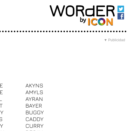
▼ Publicidad
E
AKYNS
E
AMYLS
L
AYRAN
T
BAYER
Y
BUGGY
S
CADDY
Y
CURRY