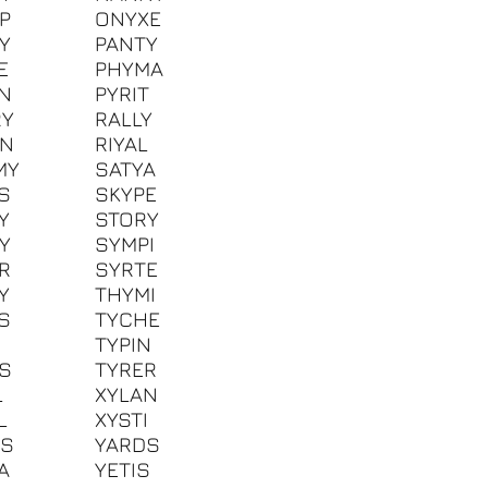
P
ONYXE
Y
PANTY
E
PHYMA
N
PYRIT
RY
RALLY
ON
RIYAL
MY
SATYA
S
SKYPE
Y
STORY
Y
SYMPI
R
SYRTE
Y
THYMI
S
TYCHE
K
TYPIN
S
TYRER
L
XYLAN
L
XYSTI
GS
YARDS
A
YETIS