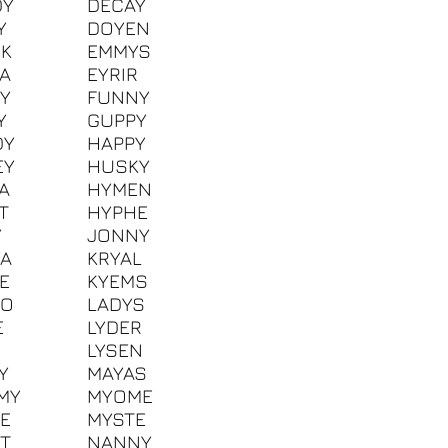
DY
DECAY
Y
DOYEN
K
EMMYS
A
EYRIR
Y
FUNNY
Y
GUPPY
DY
HAPPY
EY
HUSKY
A
HYMEN
T
HYPHE
Y
JONNY
A
KRYAL
E
KYEMS
DO
LADYS
E
LYDER
LYSEN
Y
MAYAS
MY
MYOME
E
MYSTE
T
NANNY