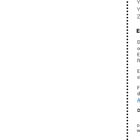
E
D
o
E
f
E
s
F
d
A
D
D
W