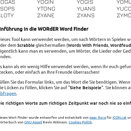
YOGAS
YOGIN
YOGIS
YOM
YSOPS
YTONG
YUANS
YUC
ZLOTY
ZYANE
ZYANS
ZYM
inführung in die WORdER Word Finder
ieses Tool kann verwendet werden, um nach Wörtern in Spielen w
der dem
Scrabble
gleichermaßen (
Words With Friends
,
Wordfeu
igentlich kann man es verwenden, um Wörter, die Lieder oder Ged
inden.
s kann als ein wenig Hilfe verwendet werden, wenn ihr euch gefun
tecken, oder einfach an Ihre Freunde überraschen!
üllen Sie das Formular links, um das Wort die Sie benötigen. Wenn
ie Lücken zu füllen, klicken Sie auf "
Siehe Beispiele
". Sie können a
bfragen
.
ie richtigen Worte zum richtigen Zeitpunkt war noch nie so einf
ieses Wort Finder wurde entworfen und entwickelt von
Isaac Roca
für
ICON.cat
un
örterbuch von
GNU Aspell
Kevin Atkinson.
Cookies Politik
.