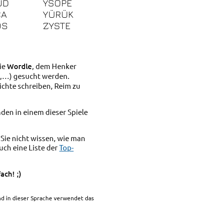
UD
YSOPE
CA
YÜRÜK
ÖS
ZYSTE
ie
Wordle
, dem Henker
d
,…) gesucht werden.
ichte schreiben, Reim zu
den in einem dieser Spiele
 Sie nicht wissen, wie man
uch eine Liste der
Top-
ach! ;)
d in dieser Sprache verwendet das