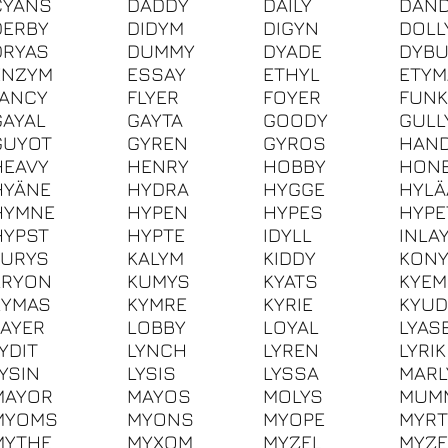
CYANS
DADDY
DAILY
DAN
DERBY
DIDYM
DIGYN
DOLL
DRYAS
DUMMY
DYADE
DYBU
ENZYM
ESSAY
ETHYL
ETYM
FANCY
FLYER
FOYER
FUNK
GAYAL
GAYTA
GOODY
GULL
GUYOT
GYREN
GYROS
HAN
HEAVY
HENRY
HOBBY
HON
HYÄNE
HYDRA
HYGGE
HYLÄ
HYMNE
HYPEN
HYPES
HYPE
HYPST
HYPTE
IDYLL
INLA
JURYS
KALYM
KIDDY
KONY
KRYON
KUMYS
KYATS
KYEM
KYMAS
KYMRE
KYRIE
KYU
LAYER
LOBBY
LOYAL
LYAS
YDIT
LYNCH
LYREN
LYRIK
LYSIN
LYSIS
LYSSA
MARL
MAYOR
MAYOS
MOLYS
MUM
MYOMS
MYONS
MYOPE
MYRT
MYTHE
MYXOM
MYZEL
MYZE