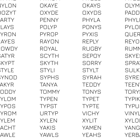
NYLON
OKAYE
OKAYS
OLYM
OOZYT
OXYDE
OXYDS
PADD
PARTY
PENNY
PHYLA
PHYL
PLAYS
POLYP
PONYS
PYLO
PYRON
PYROP
PYXIS
QUE
RAYES
RAYON
REPLY
REY
ROWDY
ROYAL
RUGBY
RUM
SATYR
SCYTH
SEPOY
SKYE
SKYPT
SKYTH
SORRY
SPRA
STYLE
STYLI
STYLT
SULK
SYNOD
SYPHS
SYRAH
SYRE
TAKYR
TANYA
TEDDY
TEEN
TODDY
TOMMY
TONYS
TORY
TYLOM
TYPEN
TYPET
TYPI
TYPOS
TYPST
TYPTE
TYPU
TYROM
URTYP
VICHY
VINY
XYLEM
XYLEN
XYLIT
XYLO
YACHT
YAKIS
YAMEN
YAN
YAWLE
YAWLS
YEAHS
YERB