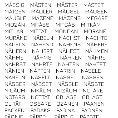
MÄSSIG
MÄSTEN
MÄSTER
MÄSTET
MÄTZEN
MÄULER
MÄUSEL
MÄUSEN
MÄUSLE
MÄZENE
MÄZENS
MEGÄRE
MIOZÄN
MITÄSS
MITGÄB
MITKÄM
MITLÄS
MITTÄT
MONDÄN
MORÄNE
MURÄNE
NÄBELN
NÄCHST
NÄCHTE
NÄGELN
NÄHEND
NÄHENS
NÄHERE
NÄHERN
NÄHERT
NÄHEST
NÄHMEN
NÄHMET
NÄHMST
NÄHREN
NÄHRET
NÄHRST
NÄHRTE
NÄHTEN
NÄHTET
NÄNIEN
NÄPFEN
NÄRRIN
NÄSELE
NÄSELN
NÄSELT
NÄSSEL
NÄSSEN
NÄSSER
NÄSSET
NÄSSLE
NÄSSTE
NICÄUM
NIKÄUM
NIZÄUM
NOTÄRE
NOTÄRS
NOTTÄT
OBLÄGE
OBLÄGT
OLITÄT
OSSÄRE
OZÄNEN
PÄANEN
PÄCKEN
PÄDAKS
PAGINÄ
PÄONEN
PÄONIE
PÄPPEL
PÄPPLE
PÄPSTE