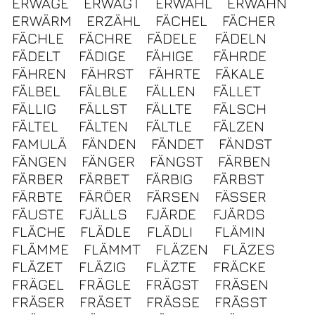
ERWÄGE
ERWÄGT
ERWÄHL
ERWÄHN
ERWÄRM
ERZÄHL
FÄCHEL
FÄCHER
FÄCHLE
FÄCHRE
FÄDELE
FÄDELN
FÄDELT
FÄDIGE
FÄHIGE
FÄHRDE
FÄHREN
FÄHRST
FÄHRTE
FÄKALE
FÄLBEL
FÄLBLE
FÄLLEN
FÄLLET
FÄLLIG
FÄLLST
FÄLLTE
FÄLSCH
FÄLTEL
FÄLTEN
FÄLTLE
FÄLZEN
FAMULÄ
FÄNDEN
FÄNDET
FÄNDST
FÄNGEN
FÄNGER
FÄNGST
FÄRBEN
FÄRBER
FÄRBET
FÄRBIG
FÄRBST
FÄRBTE
FÄRÖER
FÄRSEN
FÄSSER
FÄUSTE
FJÄLLS
FJÄRDE
FJÄRDS
FLÄCHE
FLÄDLE
FLÄDLI
FLÄMIN
FLÄMME
FLÄMMT
FLÄZEN
FLÄZES
FLÄZET
FLÄZIG
FLÄZTE
FRÄCKE
FRÄGEL
FRÄGLE
FRÄGST
FRÄSEN
FRÄSER
FRÄSET
FRÄSSE
FRÄSST