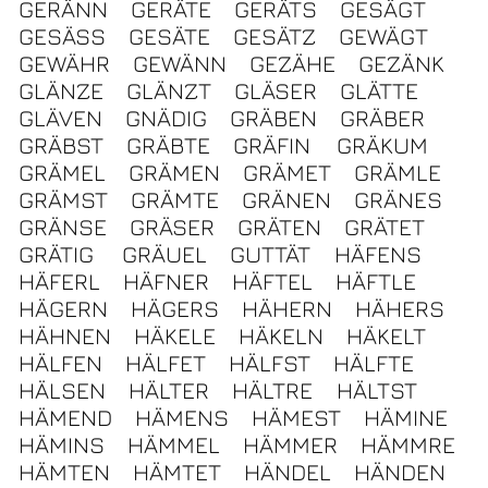
GERÄNN
GERÄTE
GERÄTS
GESÄGT
GESÄSS
GESÄTE
GESÄTZ
GEWÄGT
GEWÄHR
GEWÄNN
GEZÄHE
GEZÄNK
GLÄNZE
GLÄNZT
GLÄSER
GLÄTTE
GLÄVEN
GNÄDIG
GRÄBEN
GRÄBER
GRÄBST
GRÄBTE
GRÄFIN
GRÄKUM
GRÄMEL
GRÄMEN
GRÄMET
GRÄMLE
GRÄMST
GRÄMTE
GRÄNEN
GRÄNES
GRÄNSE
GRÄSER
GRÄTEN
GRÄTET
GRÄTIG
GRÄUEL
GUTTÄT
HÄFENS
HÄFERL
HÄFNER
HÄFTEL
HÄFTLE
HÄGERN
HÄGERS
HÄHERN
HÄHERS
HÄHNEN
HÄKELE
HÄKELN
HÄKELT
HÄLFEN
HÄLFET
HÄLFST
HÄLFTE
HÄLSEN
HÄLTER
HÄLTRE
HÄLTST
HÄMEND
HÄMENS
HÄMEST
HÄMINE
HÄMINS
HÄMMEL
HÄMMER
HÄMMRE
HÄMTEN
HÄMTET
HÄNDEL
HÄNDEN