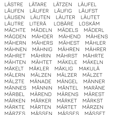
LÄSTRE
LÄTARE
LÄTZEN
LÄUFEL
LÄUFEN
LÄUFER
LÄUFIG
LÄUFST
LÄUSEN
LÄUTEN
LÄUTER
LÄUTET
LÄUTRE
LITERÄ
LOBÄRE
LOSKÄM
MÄCHTE
MÄDELN
MÄDELS
MÄDERL
MÄGDEN
MÄHDER
MÄHEND
MÄHENS
MÄHERN
MÄHERS
MÄHEST
MÄHLER
MÄHNEN
MÄHNIG
MÄHREN
MÄHRER
MÄHRET
MÄHRIN
MÄHRST
MÄHRTE
MÄHTEN
MÄHTET
MÄKELE
MÄKELN
MÄKELT
MÄKLER
MÄKLIG
MAKULÄ
MÄLERN
MÄLZEN
MÄLZER
MÄLZET
MÄLZTE
MÄNADE
MÄNGEL
MÄNNER
MÄNNES
MÄNNIN
MÄNTEL
MARÄNE
MÄRBEL
MÄREND
MÄRENS
MÄREST
MÄRKEN
MÄRKER
MÄRKET
MÄRKST
MÄRKTE
MÄRTEN
MÄRTET
MÄRZEN
MÄRZES
MÄSSEN
MÄSSES
MÄSSET