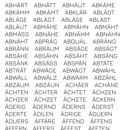
ABHÄRT
ABHÄTT
ABHÄUT
ABKÄME
ABKÄMM
ABKÄMT
ABKLÄR
ABLÄDT
ABLÄGE
ABLÄGT
ABLÄSE
ABLÄST
ABLÄUT
ABMÄHE
ABMÄHN
ABMÄHT
ABMÄSS
ABNÄHE
ABNÄHM
ABNÄHN
ABNÄHT
ABPRÄG
ABQUÄL
ABRÄNG
ABRÄNN
ABRÄUM
ABSÄGE
ABSÄGT
ABSÄHE
ABSÄHN
ABSÄHT
ABSÄNG
ABSÄNK
ABSÄSS
ABSPÄN
ABTÄTE
ABTRÄT
ABWÄGE
ABWÄGT
ABWÄHL
ABWÄLL
ABWÄLZ
ABWÄRM
ABZÄHL
ABZÄUM
ABZÄUN
ACHÄER
ACHÄNE
ÄCHTEN
ÄCHTER
ÄCHTET
ÄCHZEN
ÄCHZER
ÄCHZET
ÄCHZTE
ÄCKERN
ÄDERIG
ÄDERND
ÄDERNS
ÄDERST
ÄDERTE
ÄDILEN
ÄDRIGE
ÄDUERN
ÄDUERS
AFFÄRE
ÄFFEND
ÄFFENS
ÄFFERN
ÄFFERS
ÄFFEST
ÄFFTEN