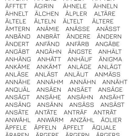
ÄFFTET
ÄGIRIN
ÄHNELE
ÄHNELN
ÄHNELT
ÄLCHEN
ÄLPLER
ALTÄRE
ÄLTELE
ÄLTELN
ÄLTELT
ÄLTERE
ÄMTERN
ANÄMIE
ANÄSSE
ANÄSST
ANBÄND
ANBRÄT
ÄNDERE
ÄNDERN
ÄNDERT
ANFÄND
ANFÄRB
ANGÄBE
ANGÄBT
ANGÄHN
ÄNGSTE
ANHÄLT
ANHÄNG
ANHÄTT
ANHÄUF
ÄNIGMA
ANKÄME
ANKÄMT
ANLÄGE
ANLÄGT
ANLÄSE
ANLÄST
ANLÄUT
ANMÄSS
ANNÄHE
ANNÄHM
ANNÄHN
ANNÄHT
ANQUÄL
ANSÄEN
ANSÄET
ANSÄGE
ANSÄGT
ANSÄHE
ANSÄHN
ANSÄHT
ANSÄNG
ANSÄNN
ANSÄSS
ANSÄST
ANSÄTE
ANTÄTE
ANTRÄF
ANTRÄT
ANWÄHL
ANWÄRM
ANZÄHL
ÄOLIER
ÄPFELE
ÄPFELN
ÄPFELT
ÄQUALE
ÄRAREN
ÄRGERE
ÄRGERN
ÄRGERS