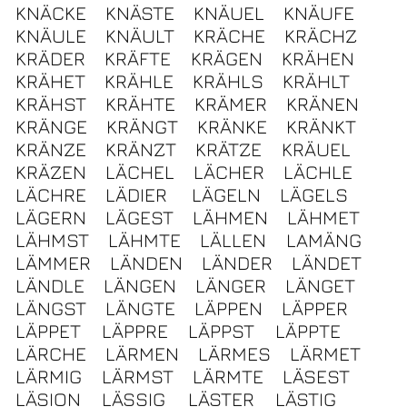
KNÄCKE
KNÄSTE
KNÄUEL
KNÄUFE
KNÄULE
KNÄULT
KRÄCHE
KRÄCHZ
KRÄDER
KRÄFTE
KRÄGEN
KRÄHEN
KRÄHET
KRÄHLE
KRÄHLS
KRÄHLT
KRÄHST
KRÄHTE
KRÄMER
KRÄNEN
KRÄNGE
KRÄNGT
KRÄNKE
KRÄNKT
KRÄNZE
KRÄNZT
KRÄTZE
KRÄUEL
KRÄZEN
LÄCHEL
LÄCHER
LÄCHLE
LÄCHRE
LÄDIER
LÄGELN
LÄGELS
LÄGERN
LÄGEST
LÄHMEN
LÄHMET
LÄHMST
LÄHMTE
LÄLLEN
LAMÄNG
LÄMMER
LÄNDEN
LÄNDER
LÄNDET
LÄNDLE
LÄNGEN
LÄNGER
LÄNGET
LÄNGST
LÄNGTE
LÄPPEN
LÄPPER
LÄPPET
LÄPPRE
LÄPPST
LÄPPTE
LÄRCHE
LÄRMEN
LÄRMES
LÄRMET
LÄRMIG
LÄRMST
LÄRMTE
LÄSEST
LÄSION
LÄSSIG
LÄSTER
LÄSTIG