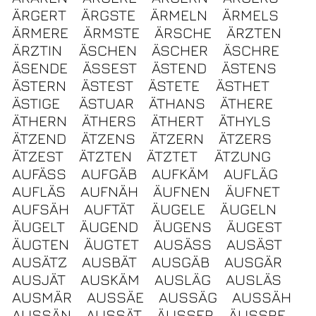
ÄRGERT
ÄRGSTE
ÄRMELN
ÄRMELS
ÄRMERE
ÄRMSTE
ÄRSCHE
ÄRZTEN
ÄRZTIN
ÄSCHEN
ÄSCHER
ÄSCHRE
ÄSENDE
ÄSSEST
ÄSTEND
ÄSTENS
ÄSTERN
ÄSTEST
ÄSTETE
ÄSTHET
ÄSTIGE
ÄSTUAR
ÄTHANS
ÄTHERE
ÄTHERN
ÄTHERS
ÄTHERT
ÄTHYLS
ÄTZEND
ÄTZENS
ÄTZERN
ÄTZERS
ÄTZEST
ÄTZTEN
ÄTZTET
ÄTZUNG
AUFÄSS
AUFGÄB
AUFKÄM
AUFLÄG
AUFLÄS
AUFNÄH
ÄUFNEN
ÄUFNET
AUFSÄH
AUFTÄT
ÄUGELE
ÄUGELN
ÄUGELT
ÄUGEND
ÄUGENS
ÄUGEST
ÄUGTEN
ÄUGTET
AUSÄSS
AUSÄST
AUSÄTZ
AUSBÄT
AUSGÄB
AUSGÄR
AUSJÄT
AUSKÄM
AUSLÄG
AUSLÄS
AUSMÄR
AUSSÄE
AUSSÄG
AUSSÄH
AUSSÄN
AUSSÄT
ÄUSSER
ÄUSSRE