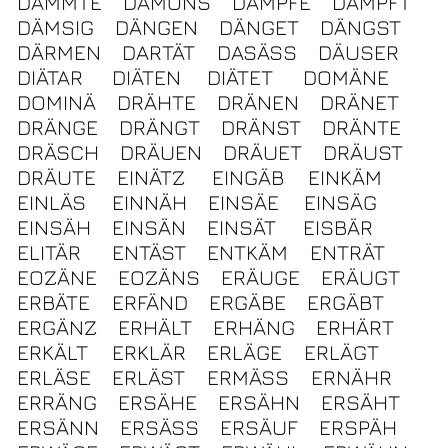
DÄMMTE
DÄMONS
DÄMPFE
DÄMPFT
DÄMSIG
DÄNGEN
DÄNGET
DÄNGST
DÄRMEN
DARTÄT
DASÄSS
DÄUSER
DIÄTAR
DIÄTEN
DIÄTET
DOMÄNE
DOMINÄ
DRÄHTE
DRÄNEN
DRÄNET
DRÄNGE
DRÄNGT
DRÄNST
DRÄNTE
DRÄSCH
DRÄUEN
DRÄUET
DRÄUST
DRÄUTE
EINÄTZ
EINGÄB
EINKÄM
EINLÄS
EINNÄH
EINSÄE
EINSÄG
EINSÄH
EINSÄN
EINSÄT
EISBÄR
ELITÄR
ENTÄST
ENTKÄM
ENTRÄT
EOZÄNE
EOZÄNS
ERÄUGE
ERÄUGT
ERBÄTE
ERFÄND
ERGÄBE
ERGÄBT
ERGÄNZ
ERHÄLT
ERHÄNG
ERHÄRT
ERKÄLT
ERKLÄR
ERLÄGE
ERLÄGT
ERLÄSE
ERLÄST
ERMÄSS
ERNÄHR
ERRÄNG
ERSÄHE
ERSÄHN
ERSÄHT
ERSÄNN
ERSÄSS
ERSÄUF
ERSPÄH