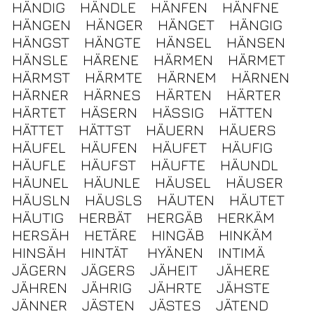
HÄNDIG
HÄNDLE
HÄNFEN
HÄNFNE
HÄNGEN
HÄNGER
HÄNGET
HÄNGIG
HÄNGST
HÄNGTE
HÄNSEL
HÄNSEN
HÄNSLE
HÄRENE
HÄRMEN
HÄRMET
HÄRMST
HÄRMTE
HÄRNEM
HÄRNEN
HÄRNER
HÄRNES
HÄRTEN
HÄRTER
HÄRTET
HÄSERN
HÄSSIG
HÄTTEN
HÄTTET
HÄTTST
HÄUERN
HÄUERS
HÄUFEL
HÄUFEN
HÄUFET
HÄUFIG
HÄUFLE
HÄUFST
HÄUFTE
HÄUNDL
HÄUNEL
HÄUNLE
HÄUSEL
HÄUSER
HÄUSLN
HÄUSLS
HÄUTEN
HÄUTET
HÄUTIG
HERBÄT
HERGÄB
HERKÄM
HERSÄH
HETÄRE
HINGÄB
HINKÄM
HINSÄH
HINTÄT
HYÄNEN
INTIMÄ
JÄGERN
JÄGERS
JÄHEIT
JÄHERE
JÄHREN
JÄHRIG
JÄHRTE
JÄHSTE
JÄNNER
JÄSTEN
JÄSTES
JÄTEND