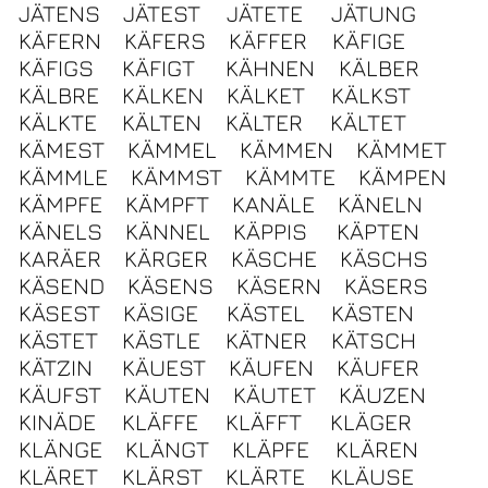
JÄTENS
JÄTEST
JÄTETE
JÄTUNG
KÄFERN
KÄFERS
KÄFFER
KÄFIGE
KÄFIGS
KÄFIGT
KÄHNEN
KÄLBER
KÄLBRE
KÄLKEN
KÄLKET
KÄLKST
KÄLKTE
KÄLTEN
KÄLTER
KÄLTET
KÄMEST
KÄMMEL
KÄMMEN
KÄMMET
KÄMMLE
KÄMMST
KÄMMTE
KÄMPEN
KÄMPFE
KÄMPFT
KANÄLE
KÄNELN
KÄNELS
KÄNNEL
KÄPPIS
KÄPTEN
KARÄER
KÄRGER
KÄSCHE
KÄSCHS
KÄSEND
KÄSENS
KÄSERN
KÄSERS
KÄSEST
KÄSIGE
KÄSTEL
KÄSTEN
KÄSTET
KÄSTLE
KÄTNER
KÄTSCH
KÄTZIN
KÄUEST
KÄUFEN
KÄUFER
KÄUFST
KÄUTEN
KÄUTET
KÄUZEN
KINÄDE
KLÄFFE
KLÄFFT
KLÄGER
KLÄNGE
KLÄNGT
KLÄPFE
KLÄREN
KLÄRET
KLÄRST
KLÄRTE
KLÄUSE