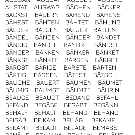
AUSTÄT
AUSWÄG
BÄCHEN
BÄCKER
BÄCKST
BÄDERN
BÄHEND
BÄHENS
BÄHEST
BÄHTEN
BÄHTET
BÄHUNG
BÄLDER
BÄLGEN
BÄLGER
BÄLLEN
BÄNDEL
BÄNDEN
BÄNDER
BÄNDET
BÄNDIG
BÄNDLE
BÄNDRE
BÄNDST
BÄNGER
BÄNKEN
BÄNKER
BÄNKET
BÄNKST
BÄNKTE
BÄRGEN
BÄRGET
BÄRGST
BÄRIGE
BÄRSTE
BÄRTEN
BÄRTIG
BÄSSEN
BÄTEST
BÄTSCH
BÄUCHE
BÄUERT
BÄUMEN
BÄUMET
BÄUMIG
BÄUMST
BÄUMTE
BÄURIN
BEÄUGE
BEÄUGT
BEDÄNG
BEFÄHL
BEFÄND
BEGÄBE
BEGÄBT
BEGÄNN
BEHÄLF
BEHÄLT
BEHÄND
BEHÄNG
BEIGÄB
BEIKÄM
BEILÄG
BEKÄME
BEKÄMT
BELÄDT
BELÄGE
BEMÄSS