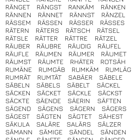
RÄNGET
RÄNGST
RANKÄM
RÄNKEN
RÄNNEN
RÄNNET
RÄNNST
RÄNZEL
RÄSSEM
RÄSSEN
RÄSSER
RÄSSES
RÄTERN
RÄTERS
RÄTSCH
RÄTSEL
RÄTSLE
RÄTTER
RÄTTRE
RÄTZEL
RÄUBER
RÄUBRE
RÄUDIG
RÄUFEL
RÄUFLE
RÄUMEN
RÄUMER
RÄUMET
RÄUMST
RÄUMTE
RHÄTER
ROTSÄH
RUMÄNE
RUMGÄB
RUMKÄM
RUMLÄG
RUMRÄT
RUMTÄT
SABÄER
SÄBELE
SÄBELN
SÄBELS
SÄBELT
SÄCKEL
SÄCKEN
SÄCKET
SÄCKLE
SÄCKST
SÄCKTE
SÄENDE
SÄERIN
SÄFTEN
SÄGEND
SÄGENS
SÄGERN
SÄGERS
SÄGEST
SÄGTEN
SÄGTET
SÄHEST
SÄKULA
SALÄRE
SALÄRS
SÄLZER
SÄMANN
SÄMIGE
SÄNDEL
SÄNDEN
SÄNDLE
SÄNFTE
SÄNGEN
SÄNGER