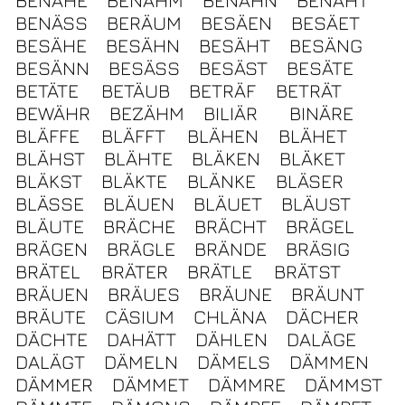
BENÄHE
BENÄHM
BENÄHN
BENÄHT
BENÄSS
BERÄUM
BESÄEN
BESÄET
BESÄHE
BESÄHN
BESÄHT
BESÄNG
BESÄNN
BESÄSS
BESÄST
BESÄTE
BETÄTE
BETÄUB
BETRÄF
BETRÄT
BEWÄHR
BEZÄHM
BILIÄR
BINÄRE
BLÄFFE
BLÄFFT
BLÄHEN
BLÄHET
BLÄHST
BLÄHTE
BLÄKEN
BLÄKET
BLÄKST
BLÄKTE
BLÄNKE
BLÄSER
BLÄSSE
BLÄUEN
BLÄUET
BLÄUST
BLÄUTE
BRÄCHE
BRÄCHT
BRÄGEL
BRÄGEN
BRÄGLE
BRÄNDE
BRÄSIG
BRÄTEL
BRÄTER
BRÄTLE
BRÄTST
BRÄUEN
BRÄUES
BRÄUNE
BRÄUNT
BRÄUTE
CÄSIUM
CHLÄNA
DÄCHER
DÄCHTE
DAHÄTT
DÄHLEN
DALÄGE
DALÄGT
DÄMELN
DÄMELS
DÄMMEN
DÄMMER
DÄMMET
DÄMMRE
DÄMMST