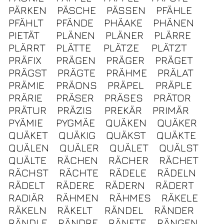
PÄRKEN
PÄSCHE
PÄSSEN
PFÄHLE
PFÄHLT
PFÄNDE
PHÄAKE
PHÄNEN
PIETÄT
PLÄNEN
PLÄNER
PLÄRRE
PLÄRRT
PLÄTTE
PLÄTZE
PLÄTZT
PRÄFIX
PRÄGEN
PRÄGER
PRÄGET
PRÄGST
PRÄGTE
PRÄHME
PRÄLAT
PRÄMIE
PRÄONS
PRÄPEL
PRÄPLE
PRÄRIE
PRÄSER
PRÄSES
PRÄTOR
PRÄTUR
PRÄZIS
PREKÄR
PRIMÄR
PYÄMIE
PYGMÄE
QUÄKEN
QUÄKER
QUÄKET
QUÄKIG
QUÄKST
QUÄKTE
QUÄLEN
QUÄLER
QUÄLET
QUÄLST
QUÄLTE
RÄCHEN
RÄCHER
RÄCHET
RÄCHST
RÄCHTE
RÄDELE
RÄDELN
RÄDELT
RÄDERE
RÄDERN
RÄDERT
RADIÄR
RÄHMEN
RÄHMES
RÄKELE
RÄKELN
RÄKELT
RÄNDEL
RÄNDER
RÄNDLE
RÄNDRE
RÄNFTE
RÄNGEN