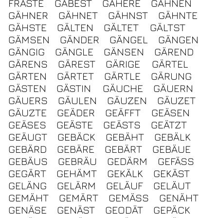
FRÄSTE
GÄBEST
GÄHERE
GÄHNEN
GÄHNER
GÄHNET
GÄHNST
GÄHNTE
GÄHSTE
GÄLTEN
GÄLTET
GÄLTST
GÄMSEN
GÄNDER
GÄNGEL
GÄNGEN
GÄNGIG
GÄNGLE
GÄNSEN
GÄREND
GÄRENS
GÄREST
GÄRIGE
GÄRTEL
GÄRTEN
GÄRTET
GÄRTLE
GÄRUNG
GÄSTEN
GÄSTIN
GÄUCHE
GÄUERN
GÄUERS
GÄULEN
GÄUZEN
GÄUZET
GÄUZTE
GEÄDER
GEÄFFT
GEÄSEN
GEÄSES
GEÄSTE
GEÄSTS
GEÄTZT
GEÄUGT
GEBÄCK
GEBÄHT
GEBÄLK
GEBÄRD
GEBÄRE
GEBÄRT
GEBÄUE
GEBÄUS
GEBRÄU
GEDÄRM
GEFÄSS
GEGÄRT
GEHÄMT
GEKÄLK
GEKÄST
GELÄNG
GELÄRM
GELÄUF
GELÄUT
GEMÄHT
GEMÄRT
GEMÄSS
GENÄHT
GENÄSE
GENÄST
GEODÄT
GEPÄCK