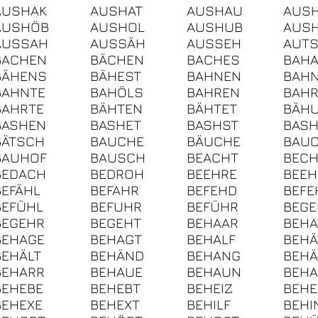
AUSHAK
AUSHAT
AUSHAU
AUS
AUSHÖB
AUSHOL
AUSHUB
AUS
AUSSAH
AUSSÄH
AUSSEH
AUT
BACHEN
BÄCHEN
BACHES
BAHA
BÄHENS
BÄHEST
BAHNEN
BAH
BAHNTE
BAHÖLS
BAHREN
BAHR
BAHRTE
BÄHTEN
BÄHTET
BÄH
BASHEN
BASHET
BASHST
BASH
BÄTSCH
BAUCHE
BÄUCHE
BAU
BAUHOF
BAUSCH
BEACHT
BECH
BEDACH
BEDROH
BEEHRE
BEEH
BEFÄHL
BEFAHR
BEFEHD
BEFE
BEFÜHL
BEFUHR
BEFÜHR
BEGE
BEGEHR
BEGEHT
BEHAAR
BEHA
BEHAGE
BEHAGT
BEHALF
BEHÄ
BEHÄLT
BEHÄND
BEHANG
BEH
BEHARR
BEHAUE
BEHAUN
BEH
BEHEBE
BEHEBT
BEHEIZ
BEHE
BEHEXE
BEHEXT
BEHILF
BEHI