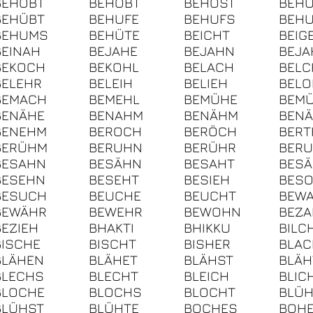
BEHOBT
BEHÖBT
BEHOST
BEH
BEHÜBT
BEHUFE
BEHUFS
BEHU
BEHUMS
BEHÜTE
BEICHT
BEIG
BEINAH
BEJAHE
BEJAHN
BEJA
BEKOCH
BEKOHL
BELACH
BELC
BELEHR
BELEIH
BELIEH
BEL
BEMACH
BEMEHL
BEMÜHE
BEM
BENÄHE
BENAHM
BENÄHM
BEN
BENEHM
BEROCH
BERÖCH
BERT
BERÜHM
BERUHN
BERÜHR
BER
BESAHN
BESÄHN
BESAHT
BESÄ
BESEHN
BESEHT
BESIEH
BES
BESUCH
BEUCHE
BEUCHT
BEW
BEWÄHR
BEWEHR
BEWOHN
BEZA
BEZIEH
BHAKTI
BHIKKU
BILC
BISCHE
BISCHT
BISHER
BLAC
BLÄHEN
BLÄHET
BLÄHST
BLÄH
BLECHS
BLECHT
BLEICH
BLIC
BLOCHE
BLOCHS
BLOCHT
BLÜ
BLÜHST
BLÜHTE
BOCHES
BOHE