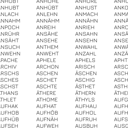
ANHÖBT
ANHÖHE
ANHÖRE
ANH
ANHUBT
ANHÜBT
ANHUST
ANK
ANLACH
ANLEHN
ANMACH
ANM
ANNAHM
ANNÄHM
ANNÄHN
ANN
ANPOCH
ANREIH
ANRIEH
ANR
ANRÜHR
ANSÄHE
ANSAHN
ANS
ANSÄHT
ANSEHE
ANSEHN
ANS
ANSUCH
ANTHEM
ANWAHL
ANW
ANWEHN
ANWEHT
ANZAHL
ANZ
APACHE
APHELE
APHELS
APHT
ARCHIV
ARCHON
ARISCH
ARS
ARSCHS
ASCHEN
ÄSCHEN
ASC
ASCHES
ASCHET
ASCHIG
ASC
ASCHST
ASCHTE
ÄSTHET
AST
ÄTHANS
ÄTHERE
ÄTHERN
ÄTHE
ATHLET
ATHOME
ÄTHYLS
AUF
AUFHAK
AUFHAT
AUFHAU
AUFH
AUFHOB
AUFHÖB
AUFHOL
AUF
AUFHÜB
AUFNÄH
AUFRUH
AUF
AUFSEH
AUFWEH
AUSBUH
AUS