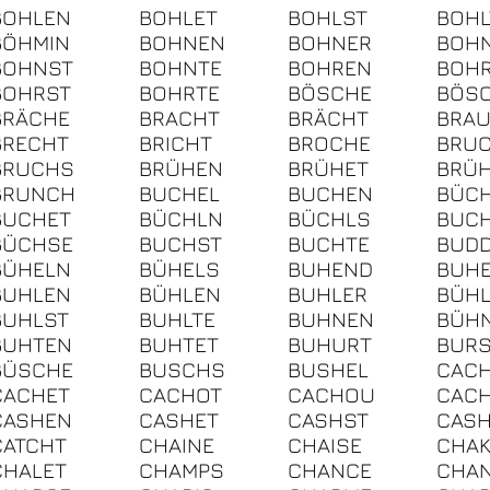
BOHLEN
BOHLET
BOHLST
BOHL
BÖHMIN
BOHNEN
BOHNER
BOH
BOHNST
BOHNTE
BOHREN
BOH
BOHRST
BOHRTE
BÖSCHE
BÖS
BRÄCHE
BRACHT
BRÄCHT
BRA
BRECHT
BRICHT
BROCHE
BRU
BRUCHS
BRÜHEN
BRÜHET
BRÜ
BRUNCH
BUCHEL
BUCHEN
BÜC
BUCHET
BÜCHLN
BÜCHLS
BUC
BÜCHSE
BUCHST
BUCHTE
BUD
BÜHELN
BÜHELS
BUHEND
BUH
BUHLEN
BÜHLEN
BUHLER
BÜH
BUHLST
BUHLTE
BUHNEN
BÜH
BUHTEN
BUHTET
BUHURT
BUR
BÜSCHE
BUSCHS
BUSHEL
CAC
CACHET
CACHOT
CACHOU
CAC
CASHEN
CASHET
CASHST
CASH
CATCHT
CHAINE
CHAISE
CHA
CHALET
CHAMPS
CHANCE
CHA