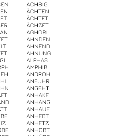
SEN
ACHSIG
TEN
ÄCHTEN
ET
ÄCHTET
ZER
ÄCHZET
HAN
AGHORI
TET
AHNDEN
LT
AHNEND
ET
AHNUNG
GI
ALPHAS
RPH
AMPHIB
REH
ANDROH
ÜHL
ANFUHR
EHN
ANGEHT
FT
ANHAKE
AND
ANHANG
TT
ANHAUE
EBE
ANHEBT
IZ
ANHETZ
ÖBE
ANHOBT