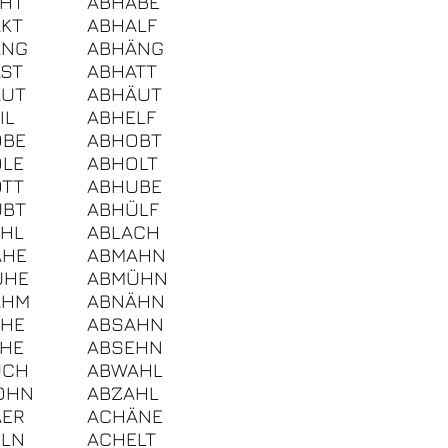
HT
ABHABE
KT
ABHALF
ANG
ABHÄNG
ST
ABHATT
AUT
ABHÄUT
IL
ABHELF
ÖBE
ABHOBT
LE
ABHOLT
TT
ABHUBE
ÜBT
ABHÜLF
HL
ABLACH
ÄHE
ABMAHN
ÜHE
ABMÜHN
ÄHM
ABNÄHN
ÄHE
ABSAHN
HE
ABSEHN
UCH
ABWAHL
OHN
ABZAHL
ÄER
ACHÄNE
ELN
ACHELT