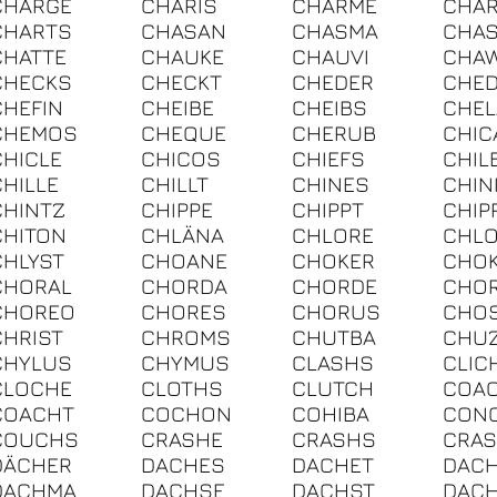
CHARGE
CHARIS
CHARME
CHAR
CHARTS
CHASAN
CHASMA
CHA
CHATTE
CHAUKE
CHAUVI
CHA
CHECKS
CHECKT
CHEDER
CHED
CHEFIN
CHEIBE
CHEIBS
CHEL
CHEMOS
CHEQUE
CHERUB
CHIC
CHICLE
CHICOS
CHIEFS
CHIL
CHILLE
CHILLT
CHINES
CHIN
CHINTZ
CHIPPE
CHIPPT
CHIP
CHITON
CHLÄNA
CHLORE
CHL
CHLYST
CHOANE
CHOKER
CHO
CHORAL
CHORDA
CHORDE
CHO
CHOREO
CHORES
CHORUS
CHO
CHRIST
CHROMS
CHUTBA
CHU
CHYLUS
CHYMUS
CLASHS
CLIC
CLOCHE
CLOTHS
CLUTCH
COA
COACHT
COCHON
COHIBA
CON
COUCHS
CRASHE
CRASHS
CRA
DÄCHER
DACHES
DACHET
DAC
DACHMA
DACHSE
DACHST
DAC