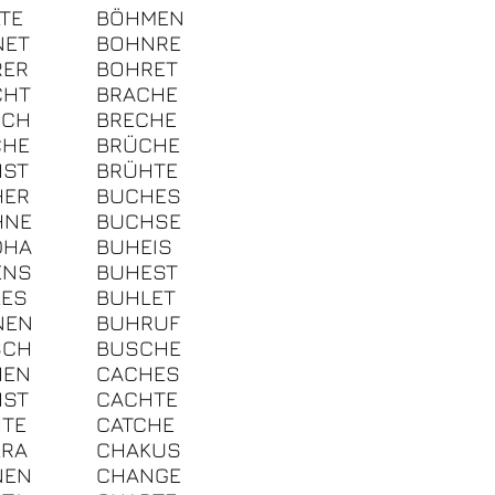
TE
BÖHMEN
NET
BOHNRE
RER
BOHRET
CHT
BRACHE
UCH
BRECHE
CHE
BRÜCHE
HST
BRÜHTE
HER
BUCHES
HNE
BUCHSE
DHA
BUHEIS
ENS
BUHEST
LES
BUHLET
NEN
BUHRUF
SCH
BUSCHE
HEN
CACHES
HST
CACHTE
TE
CATCHE
KRA
CHAKUS
NEN
CHANGE