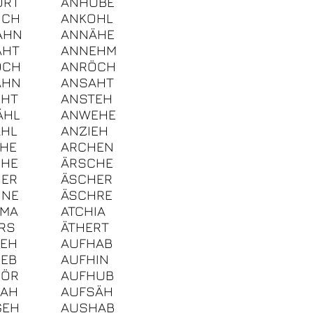
ÖRT
ANHÜBE
OCH
ANKOHL
AHN
ANNÄHE
ÄHT
ANNEHM
OCH
ANRÖCH
ÄHN
ANSAHT
EHT
ANSTEH
ÄHL
ANWEHE
ÄHL
ANZIEH
HE
ARCHEN
CHE
ÄRSCHE
HER
ÄSCHER
HNE
ÄSCHRE
HMA
ATCHIA
RS
ÄTHERT
GEH
AUFHAB
EB
AUFHIN
HÖR
AUFHUB
SAH
AUFSÄH
GEH
AUSHAB