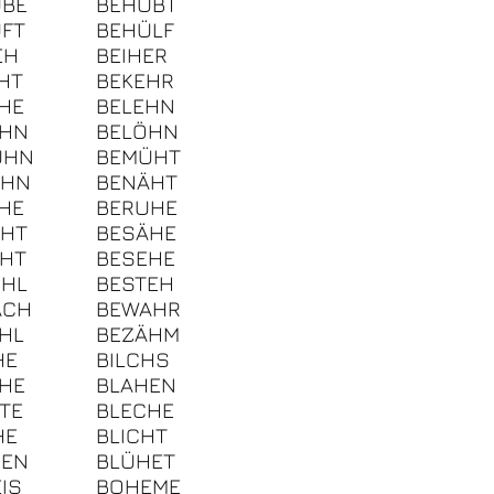
ÜBE
BEHUBT
FT
BEHÜLF
EH
BEIHER
HT
BEKEHR
HE
BELEHN
OHN
BELÖHN
ÜHN
BEMÜHT
ÄHN
BENÄHT
HE
BERUHE
UHT
BESÄHE
HT
BESEHE
OHL
BESTEH
ACH
BEWAHR
HL
BEZÄHM
HE
BILCHS
HE
BLAHEN
TE
BLECHE
HE
BLICHT
HEN
BLÜHET
IS
BOHEME