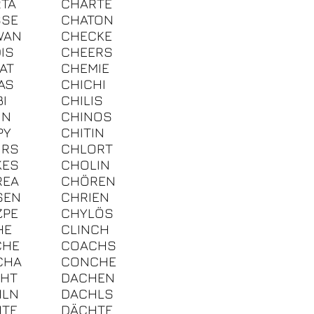
TA
CHARTE
SSE
CHATON
WAN
CHECKE
IS
CHEERS
AT
CHEMIE
AS
CHICHI
BI
CHILIS
IN
CHINOS
PY
CHITIN
ORS
CHLORT
KES
CHOLIN
REA
CHÖREN
SEN
CHRIEN
ZPE
CHYLÖS
HE
CLINCH
CHE
COACHS
CHA
CONCHE
SHT
DACHEN
HLN
DACHLS
HTE
DÄCHTE