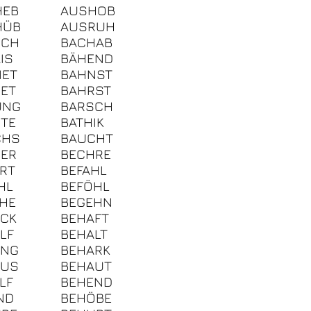
HEB
AUSHOB
HÜB
AUSRUH
SCH
BACHAB
IS
BÄHEND
NET
BAHNST
ET
BAHRST
UNG
BARSCH
TE
BATHIK
CHS
BAUCHT
ER
BECHRE
RT
BEFAHL
HL
BEFÖHL
HE
BEGEHN
CK
BEHAFT
LF
BEHALT
ÄNG
BEHARK
AUS
BEHAUT
LF
BEHEND
ND
BEHÖBE