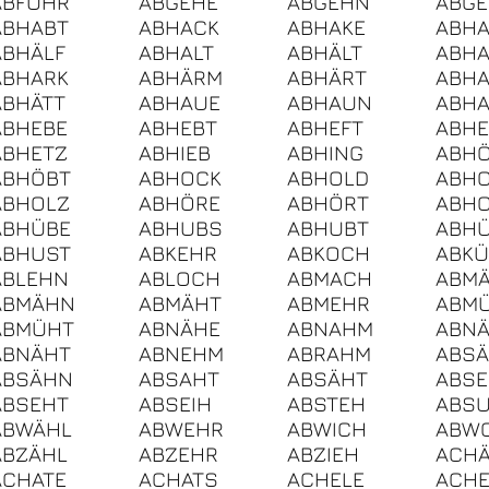
ABFÜHR
ABGEHE
ABGEHN
ABGE
ABHABT
ABHACK
ABHAKE
ABHA
ABHÄLF
ABHALT
ABHÄLT
ABH
ABHARK
ABHÄRM
ABHÄRT
ABHA
ABHÄTT
ABHAUE
ABHAUN
ABH
ABHEBE
ABHEBT
ABHEFT
ABHE
ABHETZ
ABHIEB
ABHING
ABH
ABHÖBT
ABHOCK
ABHOLD
ABHO
ABHOLZ
ABHÖRE
ABHÖRT
ABHO
ABHÜBE
ABHUBS
ABHUBT
ABH
ABHUST
ABKEHR
ABKOCH
ABKÜ
ABLEHN
ABLOCH
ABMACH
ABM
ABMÄHN
ABMÄHT
ABMEHR
ABM
ABMÜHT
ABNÄHE
ABNAHM
ABN
ABNÄHT
ABNEHM
ABRAHM
ABS
ABSÄHN
ABSAHT
ABSÄHT
ABSE
ABSEHT
ABSEIH
ABSTEH
ABS
ABWÄHL
ABWEHR
ABWICH
ABW
ABZÄHL
ABZEHR
ABZIEH
ACH
ACHATE
ACHATS
ACHELE
ACH