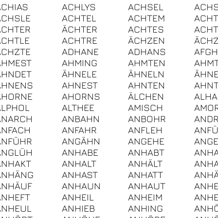
ACHIAS
ACHLYS
ACHSEL
ACH
ACHSLE
ACHTEL
ACHTEM
ACH
ACHTER
ÄCHTER
ACHTES
ACHT
ACHTLE
ACHTRE
ÄCHZEN
ÄCH
ÄCHZTE
ADHANE
ADHANS
AFG
AHMEST
AHMING
AHMTEN
AHM
AHNDET
ÄHNELE
ÄHNELN
ÄHNE
AHNENS
AHNEST
AHNTEN
AHNT
AHORNE
AHORNS
ÄLCHEN
ALHA
ALPHOL
ALTHEE
AMISCH
AMO
ANARCH
ANBAHN
ANBOHR
AND
ANFACH
ANFAHR
ANFLEH
ANF
ANFÜHR
ANGÄHN
ANGEHE
ANG
ANGLÜH
ANHABE
ANHABT
ANHA
ANHAKT
ANHALT
ANHÄLT
ANH
ANHÄNG
ANHAST
ANHATT
ANHÄ
ANHÄUF
ANHAUN
ANHAUT
ANH
ANHEFT
ANHEIL
ANHEIM
ANHE
ANHEUL
ANHIEB
ANHING
ANH