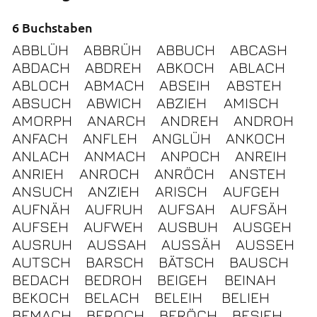
6 Buchstaben
ABBLÜH
ABBRÜH
ABBUCH
ABCASH
ABDACH
ABDREH
ABKOCH
ABLACH
ABLOCH
ABMACH
ABSEIH
ABSTEH
ABSUCH
ABWICH
ABZIEH
AMISCH
AMORPH
ANARCH
ANDREH
ANDROH
ANFACH
ANFLEH
ANGLÜH
ANKOCH
ANLACH
ANMACH
ANPOCH
ANREIH
ANRIEH
ANROCH
ANRÖCH
ANSTEH
ANSUCH
ANZIEH
ARISCH
AUFGEH
AUFNÄH
AUFRUH
AUFSAH
AUFSÄH
AUFSEH
AUFWEH
AUSBUH
AUSGEH
AUSRUH
AUSSAH
AUSSÄH
AUSSEH
AUTSCH
BARSCH
BÄTSCH
BAUSCH
BEDACH
BEDROH
BEIGEH
BEINAH
BEKOCH
BELACH
BELEIH
BELIEH
BEMACH
BEROCH
BERÖCH
BESIEH