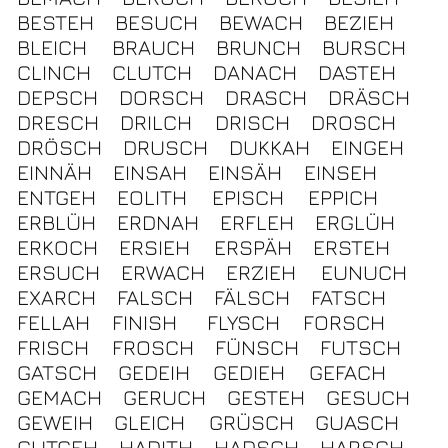
BESTEH
BESUCH
BEWACH
BEZIEH
BLEICH
BRAUCH
BRUNCH
BURSCH
CLINCH
CLUTCH
DANACH
DASTEH
DEPSCH
DORSCH
DRASCH
DRÄSCH
DRESCH
DRILCH
DRISCH
DROSCH
DRÖSCH
DRUSCH
DUKKAH
EINGEH
EINNÄH
EINSAH
EINSÄH
EINSEH
ENTGEH
EOLITH
EPISCH
EPPICH
ERBLÜH
ERDNAH
ERFLEH
ERGLÜH
ERKOCH
ERSIEH
ERSPÄH
ERSTEH
ERSUCH
ERWACH
ERZIEH
EUNUCH
EXARCH
FALSCH
FÄLSCH
FATSCH
FELLAH
FINISH
FLYSCH
FORSCH
FRISCH
FROSCH
FÜNSCH
FUTSCH
GATSCH
GEDEIH
GEDIEH
GEFACH
GEMACH
GERUCH
GESTEH
GESUCH
GEWEIH
GLEICH
GRÜSCH
GUASCH
GUTGEH
HADITH
HADSCH
HARSCH